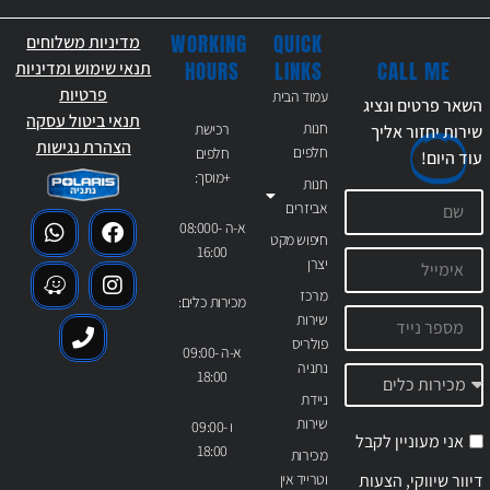
WORKING
QUICK
מדיניות משלוחים
CALL ME
HOURS
LINKS
תנאי שימוש ומדיניות
פרטיות
עמוד הבית
השאר פרטים ונציג
תנאי ביטול עסקה
חנות
רכישת
שירות יחזור אליך
הצהרת נגישות
חלפים
חלפים
עוד
היום!
+מוסך:
חנות
אביזרים
א-ה 08:000-
חיפוש מקט
16:00
יצרן
מרכז
מכירות כלים:
שירות
פולריס
א-ה 09:00-
נתניה
18:00
ניידת
שירות
ו 09:00-
אני מעוניין לקבל
18:00
מכירות
דיוור שיווקי, הצעות
וטרייד אין