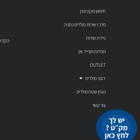
חיפוש מקט יצרן
מרכז שירות פולריס נתניה
ניידת שירות
הקדר 43 נתניה, טל' 00803
מכירות וטרייד אין
OUTLET
דגמי פולריס
מגזין שטח פולריס
צור קשר
יש לך
מק״ט ?
לחץ כאן