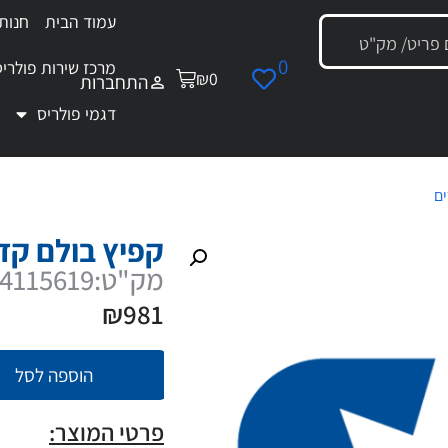
עמוד הבית
חנות
0
מרכז שירות פולריס
₪
0
התחברות
דגמי פולריס
ים
/ קפיץ בולם קדמי כחול
קפיץ בולם קד
מק"ט:7044115619
₪
981
הוספה לסל
פרטי המוצר: