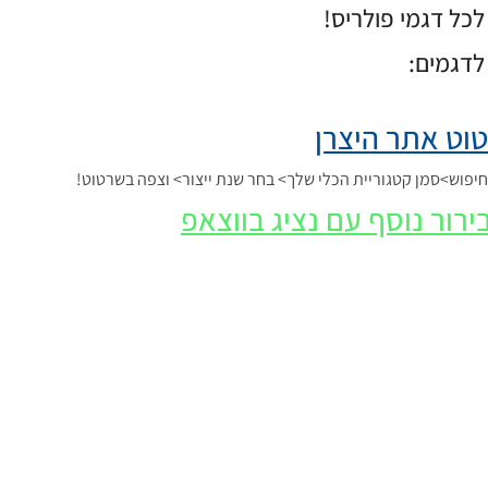
כל דגמי פולריס!
לדגמים:
וט אתר היצרן
פוש>סמן קטגוריית הכלי שלך> בחר שנת ייצור> וצפה בשרטוט!
ירור נוסף עם נציג בווצאפ