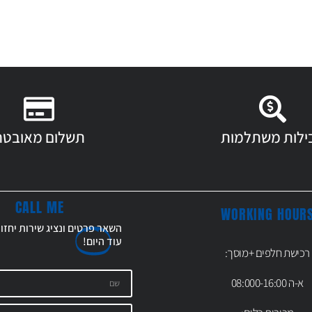
ילות משתלמות
תשלום מאובטח
CALL ME
WORKING HOUR
השאר פרטים ונציג שירות יחזו
עוד
היום!
רכישת חלפים +מוסך:
א-ה 08:000-16:00