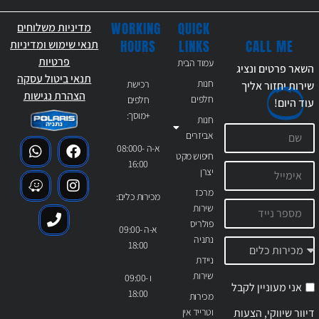
WORKING
QUICK
מדיניות משלוחים
CALL ME
HOURS
LINKS
תנאי שימוש ומדיניות
פרטיות
עמוד הבית
השאר פרטים ונציג
תנאי ביטול עסקה
חנות
רכישת
שירות יחזור אליך
הצהרת נגישות
חלפים
חלפים
עוד
היום!
+מוסך:
חנות
אביזרים
א-ה 08:000-
חיפוש מקט
16:00
יצרן
מרכז
מכירות כלים:
שירות
פולריס
א-ה 09:00-
נתניה
18:00
ניידת
שירות
ו 09:00-
אני מעוניין לקבל
18:00
מכירות
דיוור שיווקי, הצעות
וטרייד אין