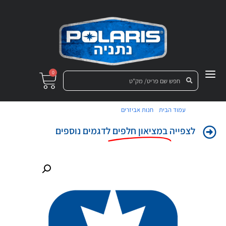
0
/
/ קפיץ 350#,10.5FL,2.3 כסף
עמוד הבית
חנות אביזרים
לצפייה
במציאון חלפים
לדגמים נוספים