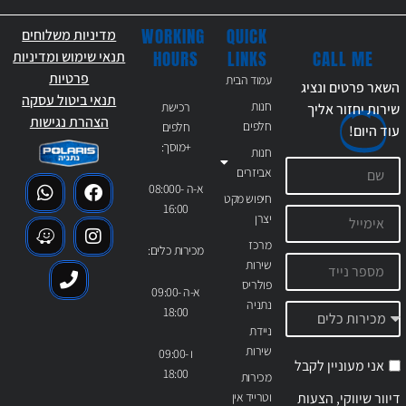
WORKING
QUICK
מדיניות משלוחים
CALL ME
HOURS
LINKS
תנאי שימוש ומדיניות
פרטיות
עמוד הבית
השאר פרטים ונציג
תנאי ביטול עסקה
חנות
רכישת
שירות יחזור אליך
הצהרת נגישות
חלפים
חלפים
עוד
היום!
+מוסך:
חנות
אביזרים
א-ה 08:000-
חיפוש מקט
16:00
יצרן
מרכז
מכירות כלים:
שירות
פולריס
א-ה 09:00-
נתניה
18:00
ניידת
שירות
ו 09:00-
אני מעוניין לקבל
18:00
מכירות
דיוור שיווקי, הצעות
וטרייד אין