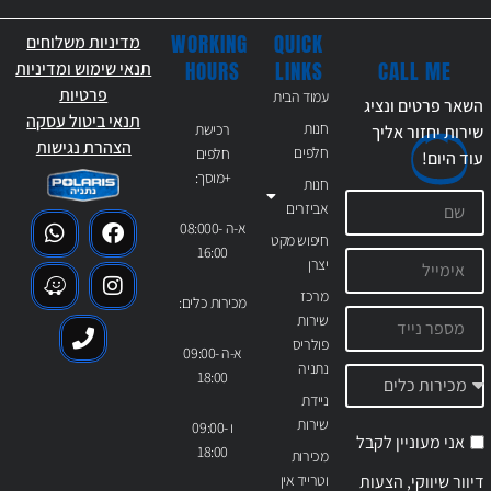
WORKING
QUICK
מדיניות משלוחים
CALL ME
HOURS
LINKS
תנאי שימוש ומדיניות
פרטיות
עמוד הבית
השאר פרטים ונציג
תנאי ביטול עסקה
חנות
רכישת
שירות יחזור אליך
הצהרת נגישות
חלפים
חלפים
עוד
היום!
+מוסך:
חנות
אביזרים
א-ה 08:000-
חיפוש מקט
16:00
יצרן
מרכז
מכירות כלים:
שירות
פולריס
א-ה 09:00-
נתניה
18:00
ניידת
שירות
ו 09:00-
אני מעוניין לקבל
18:00
מכירות
דיוור שיווקי, הצעות
וטרייד אין