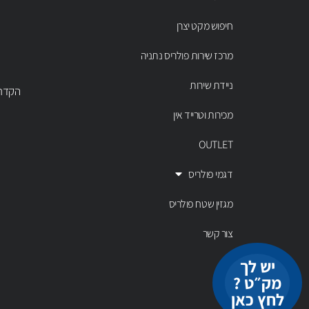
חיפוש מקט יצרן
מרכז שירות פולריס נתניה
ניידת שירות
הקדר 43 נתניה, טל' 00803
מכירות וטרייד אין
OUTLET
דגמי פולריס
מגזין שטח פולריס
צור קשר
יש לך
מק״ט ?
לחץ כאן