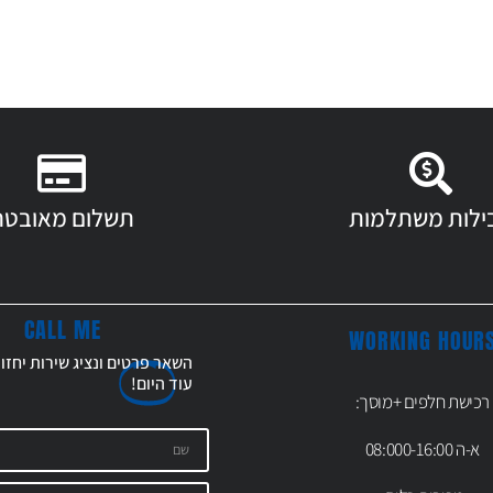
ילות משתלמות
תשלום מאובטח
CALL ME
WORKING HOUR
השאר פרטים ונציג שירות יחזו
עוד
היום!
רכישת חלפים +מוסך:
א-ה 08:000-16:00