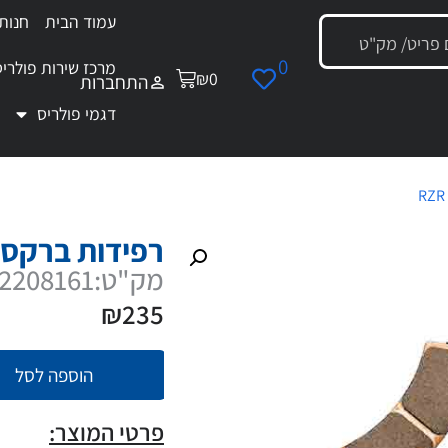
עמוד הבית
חנות
0
מרכז שירות פולריס
₪
0
התחברות
דגמי פולריס
RZR 
/ רפידות ברקס גלגל אחורי לרייזר פרו
רפידות ברקס ג
מק"ט:2208161
₪
235
הוספה לסל
פרטי המוצר: