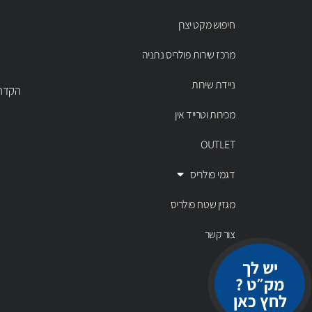
חיפוש מקט יצרן
מרכז שירות פולריס נתניה
ניידת שירות
הקדר 43 נתניה, טל' 00803
מכירות וטרייד אין
OUTLET
דגמי פולריס
מגזין שטח פולריס
צור קשר
יש לך
מק״ט ?
לחץ כאן