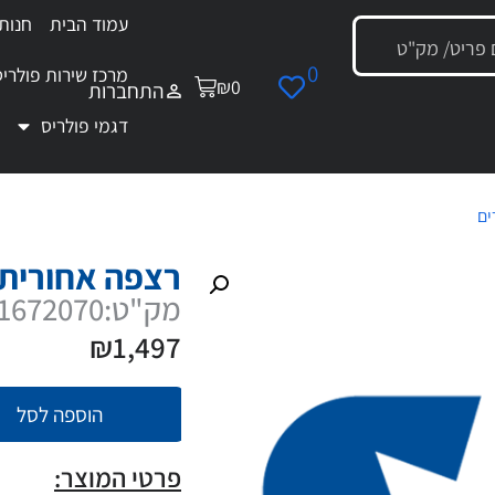
עמוד הבית
חנות
0
מרכז שירות פולריס
₪
0
התחברות
דגמי פולריס
ים
/ רצפה אחורית שחורה
רצפה אחורית
מק"ט:5451672070
₪
1,497
הוספה לסל
פרטי המוצר: