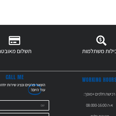
ילות משתלמות
תשלום מאובטח
CALL ME
WORKING HOUR
השאר פרטים ונציג שירות יחזו
עוד
היום!
רכישת חלפים +מוסך:
א-ה 08:000-16:00