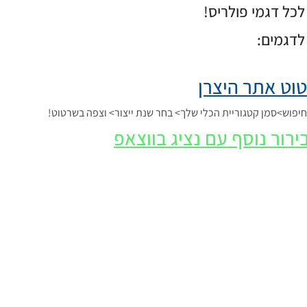
כל דגמי פולריס!
לדגמים:
וט אתר היצרן
פוש>סמן קטגוריית הכלי שלך> בחר שנת ייצור> וצפה בשרטוט!
ירור נוסף עם נציג בווצאפ