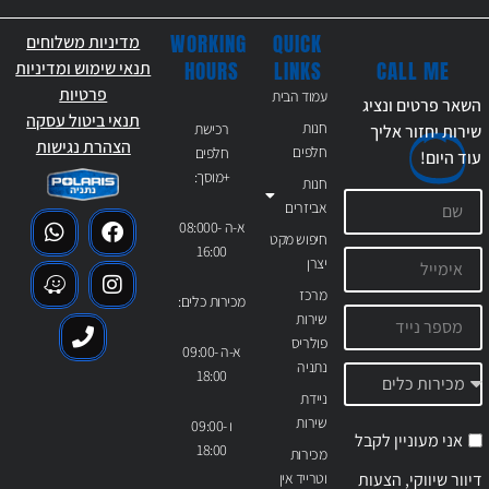
WORKING
QUICK
מדיניות משלוחים
CALL ME
HOURS
LINKS
תנאי שימוש ומדיניות
פרטיות
עמוד הבית
השאר פרטים ונציג
תנאי ביטול עסקה
חנות
רכישת
שירות יחזור אליך
הצהרת נגישות
חלפים
חלפים
עוד
היום!
+מוסך:
חנות
אביזרים
א-ה 08:000-
חיפוש מקט
16:00
יצרן
מרכז
מכירות כלים:
שירות
פולריס
א-ה 09:00-
נתניה
18:00
ניידת
שירות
ו 09:00-
אני מעוניין לקבל
18:00
מכירות
דיוור שיווקי, הצעות
וטרייד אין