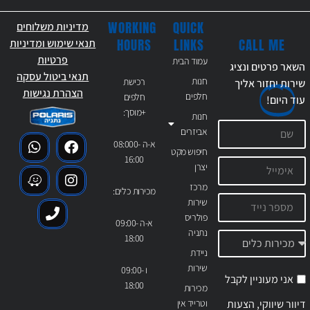
WORKING
QUICK
מדיניות משלוחים
CALL ME
HOURS
LINKS
תנאי שימוש ומדיניות
פרטיות
עמוד הבית
השאר פרטים ונציג
תנאי ביטול עסקה
חנות
רכישת
שירות יחזור אליך
הצהרת נגישות
חלפים
חלפים
עוד
היום!
+מוסך:
חנות
אביזרים
א-ה 08:000-
חיפוש מקט
16:00
יצרן
מרכז
מכירות כלים:
שירות
פולריס
א-ה 09:00-
נתניה
18:00
ניידת
שירות
ו 09:00-
אני מעוניין לקבל
18:00
מכירות
דיוור שיווקי, הצעות
וטרייד אין