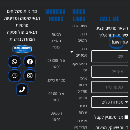
WORKING
QUICK
מדיניות משלוחים
CALL ME
HOURS
LINKS
תנאי שימוש ומדיניות
פרטיות
עמוד הבית
השאר פרטים ונציג
תנאי ביטול עסקה
חנות
רכישת
שירות יחזור אליך
הצהרת נגישות
חלפים
חלפים
עוד
היום!
+מוסך:
חנות
אביזרים
א-ה 08:000-
חיפוש מקט
16:00
יצרן
מרכז
מכירות כלים:
שירות
פולריס
א-ה 09:00-
נתניה
18:00
ניידת
שירות
ו 09:00-
אני מעוניין לקבל
18:00
מכירות
דיוור שיווקי, הצעות
וטרייד אין