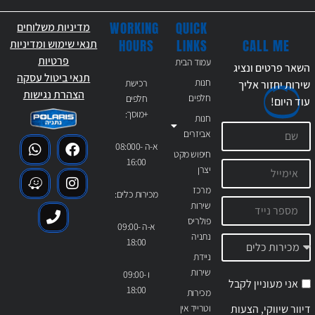
WORKING
QUICK
מדיניות משלוחים
CALL ME
HOURS
LINKS
תנאי שימוש ומדיניות
פרטיות
עמוד הבית
השאר פרטים ונציג
תנאי ביטול עסקה
חנות
רכישת
שירות יחזור אליך
הצהרת נגישות
חלפים
חלפים
עוד
היום!
+מוסך:
חנות
אביזרים
א-ה 08:000-
חיפוש מקט
16:00
יצרן
מרכז
מכירות כלים:
שירות
פולריס
א-ה 09:00-
נתניה
18:00
ניידת
שירות
ו 09:00-
אני מעוניין לקבל
18:00
מכירות
דיוור שיווקי, הצעות
וטרייד אין