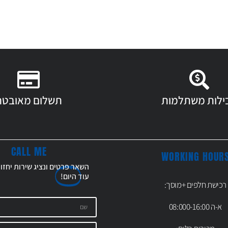
ילות משתלמות
תשלום מאובטח
CALL ME
WORKING HOUR
השאר פרטים ונציג שירות יחזו
עוד
היום!
רכישת חלפים +מוסך:
א-ה 08:000-16:00