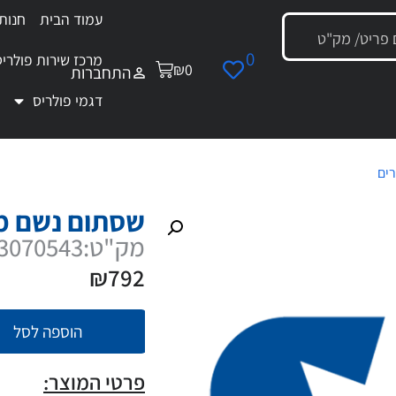
עמוד הבית
חנות
0
מרכז שירות פולריס
₪
0
התחברות
דגמי פולריס
רים
/ שסתום נשם מושלם
שסתום נשם מ
מק"ט:3070543
₪
792
הוספה לסל
פרטי המוצר: