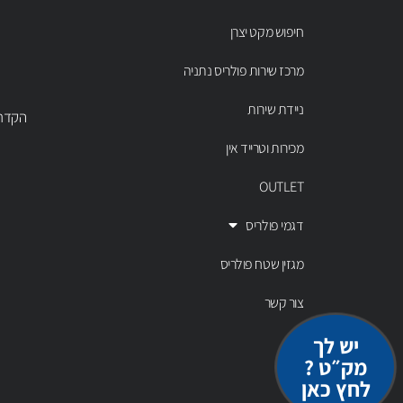
חיפוש מקט יצרן
מרכז שירות פולריס נתניה
ניידת שירות
הקדר 43 נתניה, טל' 00803
מכירות וטרייד אין
OUTLET
דגמי פולריס
מגזין שטח פולריס
צור קשר
יש לך
מק״ט ?
לחץ כאן