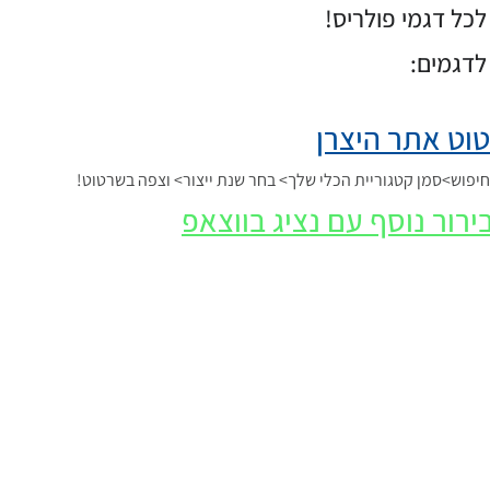
כל דגמי פולריס!
לדגמים:
וט אתר היצרן
פוש>סמן קטגוריית הכלי שלך> בחר שנת ייצור> וצפה בשרטוט!
ירור נוסף עם נציג בווצאפ