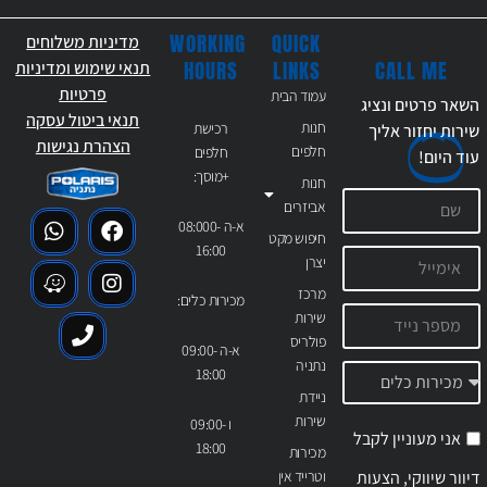
WORKING
QUICK
מדיניות משלוחים
CALL ME
HOURS
LINKS
תנאי שימוש ומדיניות
פרטיות
עמוד הבית
השאר פרטים ונציג
תנאי ביטול עסקה
חנות
רכישת
שירות יחזור אליך
הצהרת נגישות
חלפים
חלפים
עוד
היום!
+מוסך:
חנות
אביזרים
א-ה 08:000-
חיפוש מקט
16:00
יצרן
מרכז
מכירות כלים:
שירות
פולריס
א-ה 09:00-
נתניה
18:00
ניידת
שירות
ו 09:00-
אני מעוניין לקבל
18:00
מכירות
דיוור שיווקי, הצעות
וטרייד אין