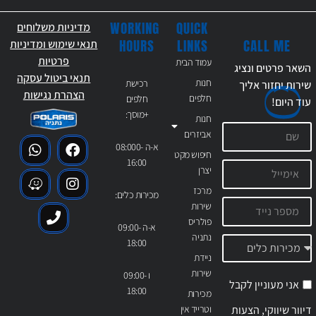
WORKING
QUICK
מדיניות משלוחים
CALL ME
HOURS
LINKS
תנאי שימוש ומדיניות
פרטיות
עמוד הבית
השאר פרטים ונציג
תנאי ביטול עסקה
חנות
רכישת
שירות יחזור אליך
הצהרת נגישות
חלפים
חלפים
עוד
היום!
+מוסך:
חנות
אביזרים
א-ה 08:000-
חיפוש מקט
16:00
יצרן
מרכז
מכירות כלים:
שירות
פולריס
א-ה 09:00-
נתניה
18:00
ניידת
שירות
ו 09:00-
אני מעוניין לקבל
18:00
מכירות
דיוור שיווקי, הצעות
וטרייד אין