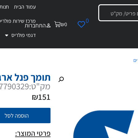
עמוד הבית
חנות
0
מרכז שירות פולריס
₪
0
התחברות
דגמי פולריס
ים
/ תומך פנל ארגז אחורי
תומך פנל ארג
מק"ט:5257790329
₪
151
הוספה לסל
פרטי המוצר: