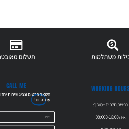
ילות משתלמות
תשלום מאובטח
CALL ME
WORKING HOUR
השאר פרטים ונציג שירות יחזו
עוד
היום!
רכישת חלפים +מוסך:
א-ה 08:000-16:00