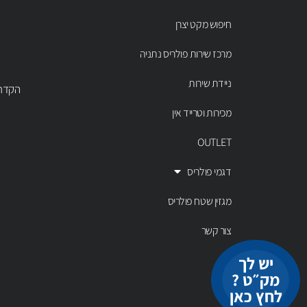
חיפוש מקט יצרן
מרכז שירות פולריס נתניה
ניידת שירות
הקדר 43 נתניה, טל' 00803
מכירות וטרייד אין
OUTLET
דגמי פולריס
מגזין שטח פולריס
צור קשר
יש לך
מק״ט ?
לחץ כאן