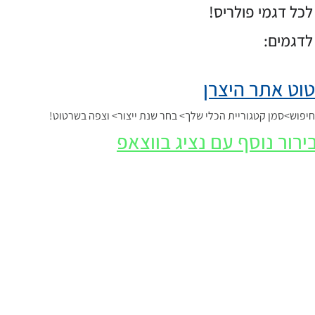
כל דגמי פולריס!
לדגמים:
וט אתר היצרן
פוש>סמן קטגוריית הכלי שלך> בחר שנת ייצור> וצפה בשרטוט!
ירור נוסף עם נציג בווצאפ