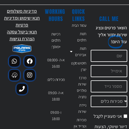
WORKING
QUICK
מדיניות משלוחים
CALL ME
HOURS
LINKS
תנאי שימוש ומדיניות
פרטיות
עמוד הבית
השאר פרטים ונציג
תנאי ביטול עסקה
חנות
רכישת
שירות יחזור אליך
הצהרת נגישות
חלפים
חלפים
עוד
היום!
+מוסך:
חנות
אביזרים
א-ה 08:000-
חיפוש מקט
16:00
יצרן
מרכז
מכירות כלים:
שירות
פולריס
א-ה 09:00-
נתניה
18:00
ניידת
שירות
ו 09:00-
אני מעוניין לקבל
18:00
מכירות
דיוור שיווקי, הצעות
וטרייד אין