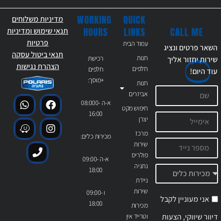
WORKING
QUICK
מדיניות משלוחים
CALL ME
HOURS
LINKS
תנאי שימוש ומדיניות
פרטיות
עמוד הבית
השאר פרטים ונציג
תנאי ביטול עסקה
חנות
רכישת
שירות יחזור אליך
הצהרת נגישות
חלפים
חלפים
עוד
היום!
+מוסך:
חנות
אביזרים
א-ה 08:000-
חיפוש מקט
16:00
יצרן
מרכז
מכירות כלים:
שירות
פולריס
א-ה 09:00-
נתניה
18:00
ניידת
שירות
ו 09:00-
אני מעוניין לקבל
18:00
מכירות
דיוור שיווקי, הצעות
וטרייד אין