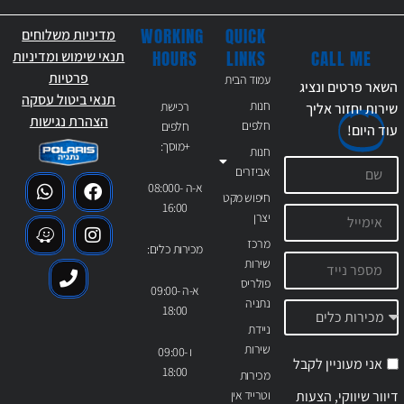
WORKING
QUICK
מדיניות משלוחים
CALL ME
HOURS
LINKS
תנאי שימוש ומדיניות
פרטיות
עמוד הבית
השאר פרטים ונציג
תנאי ביטול עסקה
חנות
רכישת
שירות יחזור אליך
הצהרת נגישות
חלפים
חלפים
עוד
היום!
+מוסך:
חנות
אביזרים
א-ה 08:000-
חיפוש מקט
16:00
יצרן
מרכז
מכירות כלים:
שירות
פולריס
א-ה 09:00-
נתניה
18:00
ניידת
שירות
ו 09:00-
אני מעוניין לקבל
18:00
מכירות
דיוור שיווקי, הצעות
וטרייד אין