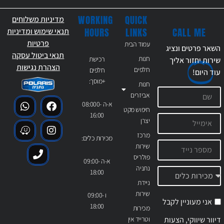
WORKING
QUICK
מדיניות משלוחים
CALL ME
HOURS
LINKS
תנאי שימוש ומדיניות
פרטיות
עמוד הבית
השאר פרטים ונציג
תנאי ביטול עסקה
חנות
רכישת
שירות יחזור אליך
הצהרת נגישות
חלפים
חלפים
עוד
היום!
+מוסך:
חנות
אביזרים
א-ה 08:000-
חיפוש מקט
16:00
יצרן
מרכז
מכירות כלים:
שירות
פולריס
א-ה 09:00-
נתניה
18:00
ניידת
שירות
ו 09:00-
אני מעוניין לקבל
18:00
מכירות
דיוור שיווקי, הצעות
וטרייד אין