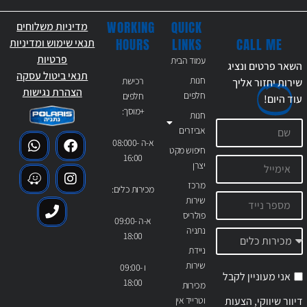
WORKING
QUICK
מדיניות משלוחים
CALL ME
HOURS
LINKS
תנאי שימוש ומדיניות
פרטיות
עמוד הבית
השאר פרטים ונציג
תנאי ביטול עסקה
חנות
רכישת
שירות יחזור אליך
הצהרת נגישות
חלפים
חלפים
עוד
היום!
+מוסך:
חנות
אביזרים
א-ה 08:000-
חיפוש מקט
16:00
יצרן
מרכז
מכירות כלים:
שירות
פולריס
א-ה 09:00-
נתניה
18:00
ניידת
שירות
ו 09:00-
אני מעוניין לקבל
18:00
מכירות
דיוור שיווקי, הצעות
וטרייד אין