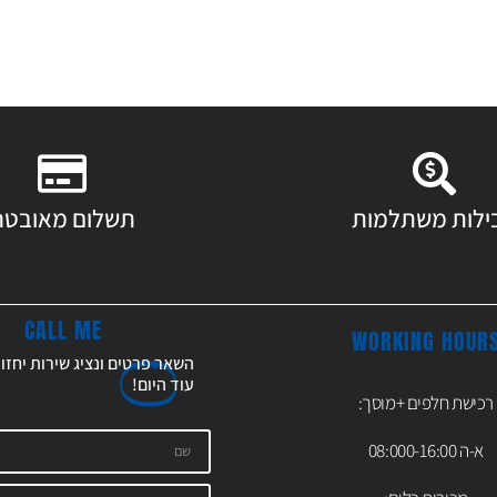
ילות משתלמות
תשלום מאובטח
CALL ME
WORKING HOUR
השאר פרטים ונציג שירות יחזו
עוד
היום!
רכישת חלפים +מוסך:
א-ה 08:000-16:00