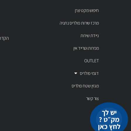
חיפוש מקט יצרן
מרכז שירות פולריס נתניה
ניידת שירות
הקדר 43 נתניה, טל' 00803
מכירות וטרייד אין
OUTLET
דגמי פולריס
מגזין שטח פולריס
צור קשר
יש לך
מק״ט ?
לחץ כאן