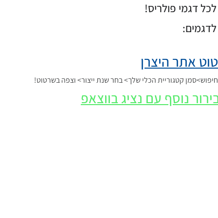
כל דגמי פולריס!
לדגמים:
וט אתר היצרן
פוש>סמן קטגוריית הכלי שלך> בחר שנת ייצור> וצפה בשרטוט!
ירור נוסף עם נציג בווצאפ