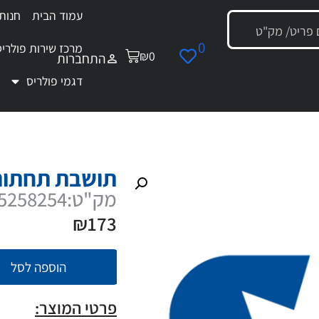
עמוד הבית
חנות
0
מרכז שירות פולריס
₪
0
התחברות
דגמי פולריס
 תושבת תחתונה דלת שמאל
תושבת תחתונ
מק"ט:5258254
₪
173
הוספה לסל
פרטי המוצר: