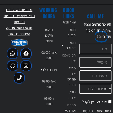
WORKING
QUICK
מדיניות משלוחים
CALL ME
HOURS
LINKS
תנאי שימוש ומדיניות
פרטיות
עמוד הבית
השאר פרטים ונציג
תנאי ביטול עסקה
חנות
רכישת
שירות יחזור אליך
הצהרת נגישות
חלפים
חלפים
עוד
היום!
+מוסך:
חנות
אביזרים
א-ה 08:000-
חיפוש מקט
16:00
יצרן
מרכז
מכירות כלים:
שירות
פולריס
א-ה 09:00-
נתניה
18:00
ניידת
שירות
ו 09:00-
אני מעוניין לקבל
18:00
מכירות
דיוור שיווקי, הצעות
וטרייד אין