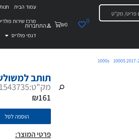
עמוד הבית
חנות
0
מרכז שירות פולריס
₪
0
התחברות
דגמי פולריס
1000S 2017-
/
/ תותב למשולש קדמי
20
תותב למשולש ק
מק"ט:1543735
₪
161
הוספה לסל
פרטי המוצר: