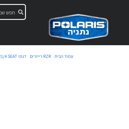
עמוד הבית
/
RZR רייזרים
/
דגמי 1000s
21/4 SEAT
משנת 17