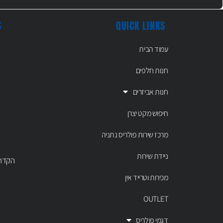
S
QUICK LINKS
עמוד הבית
חנות חלפים
חנות אביזרים
חיפוש מקט יצרן
מרכז שירות פולריס נתניה
ניידת שירות
הקדר 43 נתניה, טל' 00803
מכירות וטרייד אין
OUTLET
דגמי פולריס