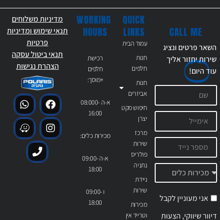
WORKING
QUICK
מדיניות משלוחים
CALL ME
HOURS
LINKS
תנאי שימוש ומדיניות
פרטיות
עמוד הבית
השאר פרטים ונציג
תנאי ביטול עסקה
חנות
רכישת
שירות יחזור אליך
הצהרת נגישות
חלפים
חלפים
עוד
היום!
+מוסך:
חנות
אביזרים
א-ה 08:000-
חיפוש מקט
16:00
יצרן
מרכז
מכירות כלים:
שירות
פולריס
א-ה 09:00-
נתניה
18:00
ניידת
שירות
ו 09:00-
אני מעוניין לקבל
18:00
מכירות
דיוור שיווקי, הצעות
וטרייד אין