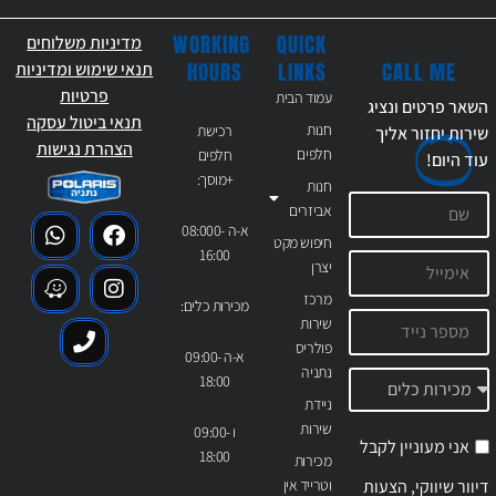
WORKING
QUICK
מדיניות משלוחים
CALL ME
HOURS
LINKS
תנאי שימוש ומדיניות
פרטיות
עמוד הבית
השאר פרטים ונציג
תנאי ביטול עסקה
חנות
רכישת
שירות יחזור אליך
הצהרת נגישות
חלפים
חלפים
עוד
היום!
+מוסך:
חנות
אביזרים
א-ה 08:000-
חיפוש מקט
16:00
יצרן
מרכז
מכירות כלים:
שירות
פולריס
א-ה 09:00-
נתניה
18:00
ניידת
שירות
ו 09:00-
אני מעוניין לקבל
18:00
מכירות
דיוור שיווקי, הצעות
וטרייד אין