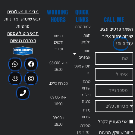
WORKING
QUICK
מדיניות משלוחים
CALL ME
HOURS
LINKS
תנאי שימוש ומדיניות
פרטיות
עמוד הבית
השאר פרטים ונציג
תנאי ביטול עסקה
חנות
רכישת
שירות יחזור אליך
הצהרת נגישות
חלפים
חלפים
עוד
היום!
+מוסך:
חנות
אביזרים
א-ה 08:000-
חיפוש מקט
16:00
יצרן
מרכז
מכירות כלים:
שירות
פולריס
א-ה 09:00-
נתניה
18:00
ניידת
שירות
ו 09:00-
אני מעוניין לקבל
18:00
מכירות
דיוור שיווקי, הצעות
וטרייד אין