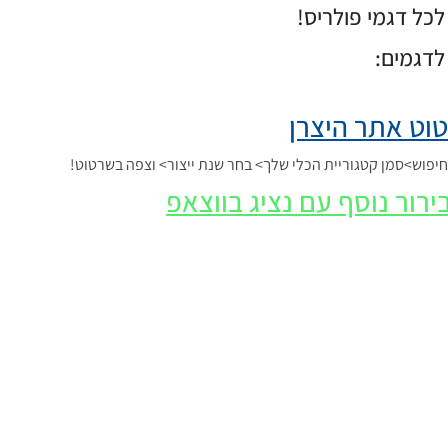
כל דגמי פולריס!
לדגמים:
וט אתר היצרן
פוש>סמן קטגוריית הכלי שלך> בחר שנת ייצור> וצפה בשרטוט!
ירור נוסף עם נציג בווצאפ