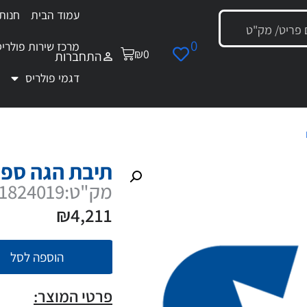
עמוד הבית
חנות
0
מרכז שירות פולריס
₪
0
התחברות
דגמי פולריס
/ תיבת הגה ספורטסמן ACE
תיבת הגה ספורט
מק"ט:1824019
₪
4,211
הוספה לסל
פרטי המוצר: