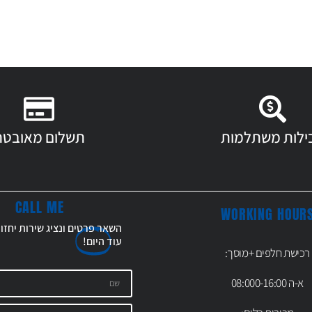
ילות משתלמות
תשלום מאובטח
CALL ME
WORKING HOUR
השאר פרטים ונציג שירות יחזו
עוד
היום!
רכישת חלפים +מוסך:
א-ה 08:000-16:00