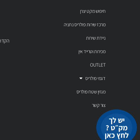
חיפוש מקט יצרן
מרכז שירות פולריס נתניה
ניידת שירות
הקדר 43 נתניה, טל' 00803
מכירות וטרייד אין
OUTLET
דגמי פולריס
מגזין שטח פולריס
צור קשר
יש לך
מק״ט ?
לחץ כאן