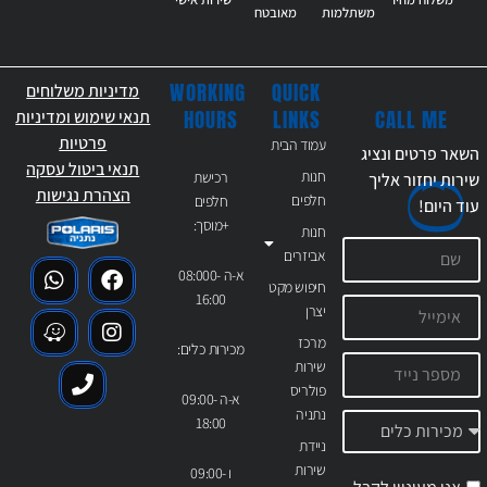
משתלמות
מאובטח
WORKING
QUICK
מדיניות משלוחים
CALL ME
HOURS
LINKS
תנאי שימוש ומדיניות
פרטיות
עמוד הבית
השאר פרטים ונציג
תנאי ביטול עסקה
חנות
רכישת
שירות יחזור אליך
הצהרת נגישות
חלפים
חלפים
עוד
היום!
+מוסך:
חנות
אביזרים
א-ה 08:000-
חיפוש מקט
16:00
יצרן
מרכז
מכירות כלים:
שירות
פולריס
א-ה 09:00-
נתניה
18:00
ניידת
שירות
ו 09:00-