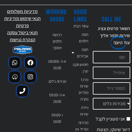
WORKING
QUICK
מדיניות משלוחים
CALL ME
HOURS
LINKS
תנאי שימוש ומדיניות
פרטיות
עמוד הבית
השאר פרטים ונציג
תנאי ביטול עסקה
חנות
רכישת
שירות יחזור אליך
הצהרת נגישות
חלפים
חלפים
עוד
היום!
+מוסך:
חנות
אביזרים
א-ה 08:000-
חיפוש מקט
16:00
יצרן
מרכז
מכירות כלים:
שירות
פולריס
א-ה 09:00-
נתניה
18:00
ניידת
שירות
ו 09:00-
אני מעוניין לקבל
18:00
מכירות
דיוור שיווקי, הצעות
וטרייד אין